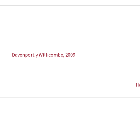
o
“… los pacientes con diálisis peritoneal diabética
“L
parecen tener un aumento de líquido extracelular en
gr
comparación con sus homólogos no diabéticos”.
in
an
Davenport y Willicombe, 2009
ca
en
Ha