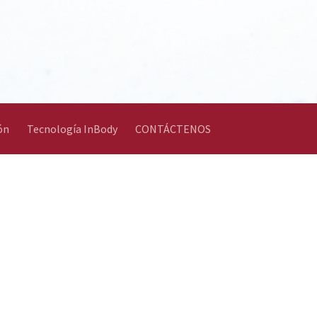
ón
Tecnología InBody
CONTÁCTENOS