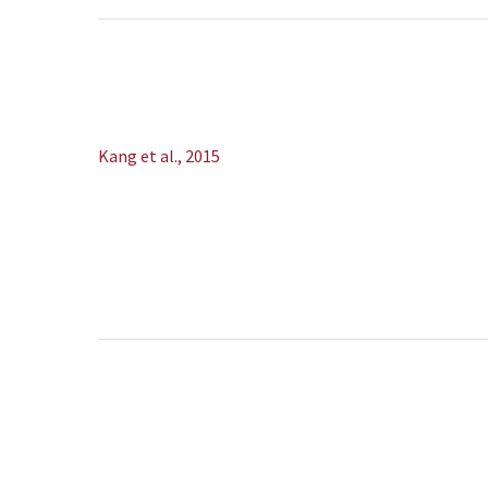
“La grasa visceral juega un papel clave en el desarroll
de enfermedades metabólicas y cardiovasculares…”
Kang et al., 2015