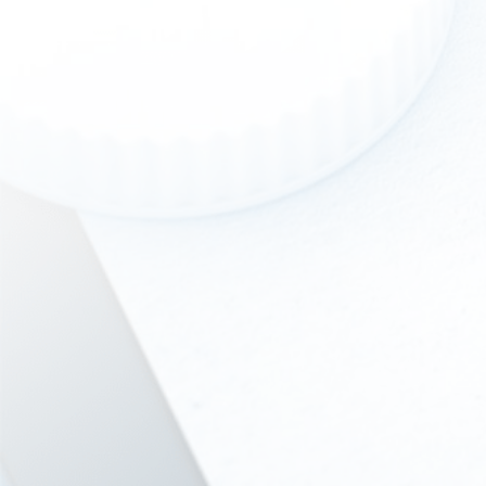
Hit enter to search or ESC to close