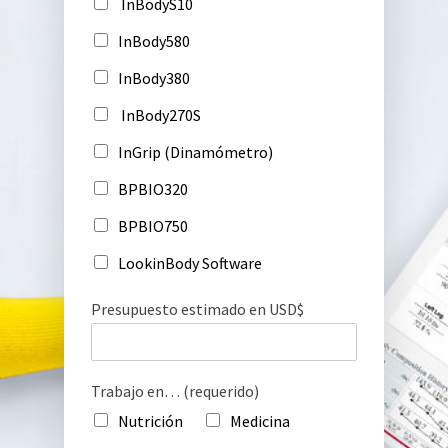
InBodyS10
InBody580
InBody380
InBody270S
InGrip (Dinamómetro)
BPBIO320
BPBIO750
LookinBody Software
Presupuesto estimado en USD$
Trabajo en… (requerido)
Nutrición
Medicina