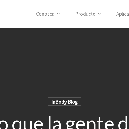
Conozca
Producto
Aplic
InBody Blog
lo que la gente d