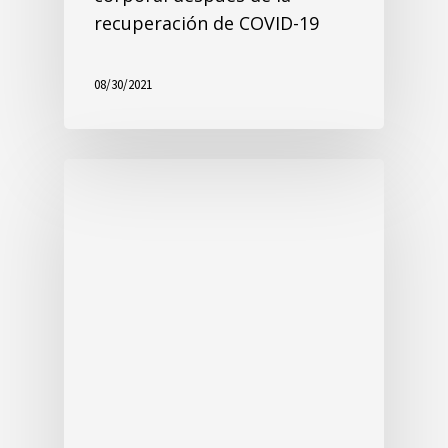
InBody LATAM
InBody Co., Ltd. InBody
625, Eonju-ro, Gangnam-gu, Seoul, Republic of
Korea KOREA 06106
Tel: +82.2.501.3939 Fax: +82.2.578.2716
Sitio Web: www.inbody.com
COPYRIGHT© 2023 BY InBody CO., LTD. ALL
RIGHTS RESERVED
Categories