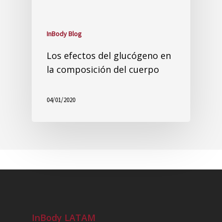
InBody Blog
Recent Posts
¿Qué sucede cuando descuidas la composición
de la parte inferior de tu cuerpo?
Cambio de composición corporal después de la
recuperación de COVID-19
Los efectos del glucógeno en la composición
del cuerpo
Metabolismo 101 – Una mirada dentro del
motor de tu cuerpo